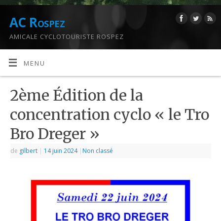
AC Rospez
AMICALE CYCLOTOURISTE ROSPEZ
MENU
2ème Édition de la
concentration cyclo « le Tro
Bro Dreger »
de
gilbert
|
14 juin 2024
|
Non classé